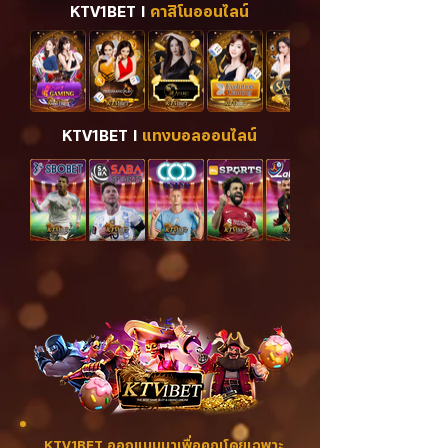
KTV1BET I
คาสิโนออนไลน์
KTV1BET I
แทงบอลออนไลน์
KTV1BET ออกแบบมาเพื่อคุณโดยเฉพาะ