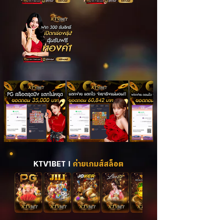
KTV1BET I
ค่ายเกมส์สล็อต