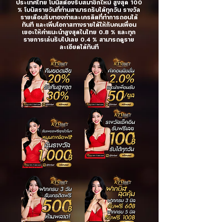
ประเทศไทย โบนัสต้องรับสมาชิกใหม่ สูงสุด 100
% โบนัสรายวันที่ท่านสามารถรับได้ทุกวัน รางวัล
รายเดือนรับทองคำและเครดิตที่ทำการถอนได้
ทันที และเพิ่มโอกาสทางรายได้ให้กับคนเพื่อน
เยอะให้ค่าแนะนำสูงสุดในไทย 0.8 % และทุก
รายการเล่นรับไปเลย 0.4 % สามารถดูราย
ละเอียดได้ทันที