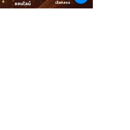
เลือกสรร
ออนไลน์
แม้จะขึ้นชื่อทางด้านแทงบอล แต่ก็ไม่ได้มีเพียงการแทงบอล
เพียงอย่างเดียว เรายังมีเกมคาสิโน บาคาร่า สล็อต รูเล็ต และ
อีกมากมายพร้อมให้ความบันเทิง
สล็อตเว็บตรง เว็บตรงคุณภาพชั้นนำ API
แท้ อันดับ 1 เกมสล็อตแตกง่ายทุกเกม
เว็บนี้คือช่องทางทำเงินอันดับ 1 สล็อตเว็บตรง มอบ
ความสนุกสนาน ตื่นเต้น ผ่านเกมสล็อตหลากหลาย ค่าย
ดังจากทั่วโลก เกมสล็อตที่นี่ รับรองได้เลยว่า ทุกท่านจะ
พบเจออัตราการแตกสูงมากที่สุด พร้อมการลงทุนเกม
สล็อต ที่กดหมุนสปินแต่ละครั้ง สล็อต จะพบเจอกับ
ฟีเจอร์เด็ดมากมาย เริ่มต้นได้ง่ายไม่ต้องใช้ต้นทุนสูงอีก
ต่อไป ฝากเล่นได้เลยตลอด 24 ชั่วโมง
พร้อมอระบบ API แท้ ที่มีความน่าเชื่อถืออย่างมากที่สุด
มีความรวดเร็วทันสมัย ไม่มีข้อผิดพลาดเกิดขึ้นแม้แต่
ครั้งเดียว ในรูปแบบการทำธุรกรรมของทางเรา ที่ทุก
ท่านจะไม่พบเจอกับการปิดกั้น พร้อมรองรับบัญชีผู้ใช้
Wallet อีกด้วย สล็อตวอเลท ไม่มีขั้นต่ํา ไม่มีการหักค่า
บริการเพิ่มเติม พร้อมข้อเสนอสุดพิเศษอีกมากมาย ที่
เราได้จัดเตรียมให้กับสมาชิก ได้กดรับโปรโมชั่นที่มี
ความปลอดภัยระดับสูง ทางเข้าเล่นเกมสล็อต ที่มี
บริการครบจบ ตอบโจทย์ทุกความต้องการ ใครไม่อยาก
พลาดโอกาสทองขนาดนี้ โปรโมชั่นสล็อต ต้องรีบเข้ามา
ลงทะเบียนกับทางเรา ฟรีค่าใช้จ่าย และมีการอัพเดท