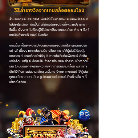
วิธีล่ารางวัลจากเกมสล็อตออนไลน์
สำหรับการเล่น PG Slot เพื่อไม่ให้เป็นการต้องเสียเงินฟรีไปโดยที่
ไม่ได้อะไรกลับมา นับเป็นสิ่งที่นักพนันออนไลน์ทั้งหลายปรารถนา
วันนี้เราจึงจะพาไปเรียนรู้วิธีล่ารางวัลจากเกมสล็อต ง่าย ๆ กับ 4
เทคนิค ทำตามรับรองไม่ผิดหวัง
เกมสล็อตเป็นอีกหนึ่งรูปแบบเกมพนันออนไลน์ที่ได้กระแสตอบรับ
อย่างดี เนื่องจากภายในเกมมีรางวัลมากมายให้ผู้เล่นได้ร่วมลุ้น
แถมการเล่นเกมสล็อตยังใช้ทุนในการเล่นเริ่มต้นเพียงแค่หลักสิบ
ได้อีกด้วย แต่ผู้เล่นต้องไม่ลืมว่าควรศึกษาและทำความเข้าใจก่อน
เล่น ไม่เช่นนั้นอาจจะต้องหัวเสียจากการเล่นเกมสล็อต พลาดท่า
เสียทีให้กับการเล่นเกมสล็อต ฉะนั้น เราจึงอยากจะแนะนำให้ผู้เล่น
ทุกคน ศึกษารายละเอียด รูปแบบการเล่น รวมไปถึงเรื่องอื่น ๆ ที่
เกี่ยวให้ดีก่อน