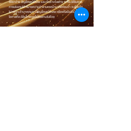
อัตราจ่าย สัญลักษณ์พิเศษ และเงินรางวัลต่าง ๆ ที่จะได้รับจาก
การเล่นเกมได้ หมายความว่าสามารถนำมาคิดก่อนว่า จะคุ้มหรือ
ไม่ เพราะถ้าบางเกมจะมีสัญลักษณ์พิเศษ หรือฟรีสปินให้น้อยมาก
โอกาสที่จะได้แจ็กพอตก็น้อยตามไปด้วย
4. มาที่เทคนิคสุดท้าย สมัครเป็นสมาชิก VIP เพื่อรับโอกาสที่มากก
ว่า ปัจจุบันมีเว็บคาสิโนมากมายที่เปิดให้บริการแก่นักพนัน ซึ่งบอก
ได้เลยว่าเป็นโอกาสที่ดีสำหรับผู้เล่น และแน่นอนว่าทุกคนจะต้อง
รู้จักโปรแกรม VIP ของคาสิโนออนไลน์ ระบบสิทธิพิเศษที่ทาง
เว็บไซต์รับพนันทำการตอบแทนลูกค้าระดับสูงที่มีวงเงินหมุนเวียน
ในการเดิมพันจำนวนมาก โดยหากเป็น VIP ของคาสิโนออนไลน์ จะ
ยิ่งทำให้มีโอกาสในการรับแจ็กพอตมากขึ้นกว่าผู้เล่นปกติหลายเท่า
ตัว เนื่องจากทางคาสิโนจะมอบเครดิตพนันฟรี และ/หรือ ฟรีสปิน
ให้กับมากกว่าปกติ สรุปง่าย ๆ สั้น ๆ เลยก็คือใครที่ต้องการล่า
รางวัลจากเกมสล็อตออนไลน์ก็ให้ทดลองอ่านรายละเอียดข้างต้น
และหลังจากนั้นก็ทำตาม รับรองว่าเป็นประโยชน์และได้รับรางวัล
แน่นอน และถ้าหากใครสนใจก็เข้าไปทดลองเล่นสล็อตฟรี PG ได้
กับทาง PGSLOT.TO เลย