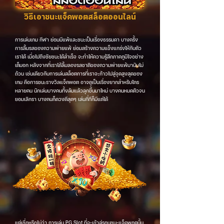
วิธีเอาชนะแจ็คพอตสล็อตออนไลน์
การเล่นเกม กีฬา ย่อมมีแพ้และชนะเป็นเรื่องธรรมดา บางครั้ง
การลิ้มรสของความพ่ายแพ้ ย่อมสร้างความแข็งแกร่งให้กับตัว
เราได้ เมื่อไปถึงชัยชนะได้สำเร็จ จะทำให้ความรู้สึกภาคภูมิใจอย่าง
เต็มอก หลังจากที่เราได้ลิ้มลองรสชาติของความพ่ายแพ้มานับไม่
ถ้วน เช่นเดียวกับการเล่นสล็อตการที่เราจะก้าวไปสู่จุดสูงสุดของ
เกม คือการชนะรางวัลแจ็คพอต อาจดูเป็นเรื่องยากสำหรับใคร
หลายคน นักเล่นบางคนทั้งล้มแล้วลุกขึ้นมาใหม่ บางคนหมดตัวจน
ยอมเลิกรา บางคนก็ดวงดีสุดๆ เล่นกี่ทีก็มีแต่ได้
แต่เชื่อหรือไม่ว่า การเล่น PG Slot ที่จะเข้าสู่รอบชนะแจ็คพอตนั้น