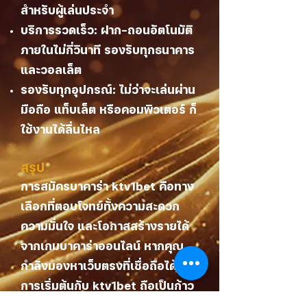
สำหรับผู้เล่นประจำ
บริการรวดเร็ว: ฝาก–ถอนอัตโนมัติ
ภายในไม่กี่วินาที รองรับทุกธนาคาร
และวอลเล็ต
รองรับทุกอุปกรณ์: ไม่ว่าจะเล่นผ่าน
มือถือ แท็บเล็ต หรือคอมพิวเตอร์ ก็
ใช้งานได้ลื่นไหล
สรุป
การสมัครบาคาร่า ktv1bet คือทาง
เลือกที่ตอบโจทย์ทั้งความสะดวก
ความมั่นใจ และโอกาสสร้างรายได้
จากเกมบาคาร่าออนไลน์ หากคุณ
กำลังมองหาเว็บตรงที่เชื่อถือได้
การเริ่มต้นกับ ktv1bet ถือเป็นก้าว
แรกที่ดีที่สุด