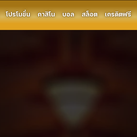
โปรโมชั่น
คาสิโน
บอล
สล็อต
เครดิตฟรี