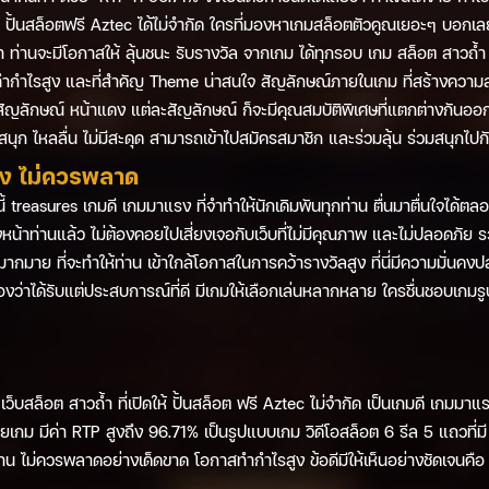
ั้นสล็อตฟรี Aztec ได้ไม่จำกัด ใครที่มองหาเกมสล็อตตัวคูณเยอะๆ บอกเลย
่า ท่านจะมีโอกาสให้ ลุ้นชนะ รับรางวัล จากเกม ได้ทุกรอบ เกม สล็อต สาวถ้ำ เ
ำกำไรสูง และที่สำคัญ Theme น่าสนใจ สัญลักษณ์ภายในเกม ที่สร้างความสนุ
ญลักษณ์ หน้าแดง แต่ละสัญลักษณ์ ก็จะมีคุณสมบัติพิเศษที่แตกต่างกันออก
ามสนุก ไหลลื่น ไม่มีสะดุด สามารถเข้าไปสมัครสมาชิก และร่วมลุ้น ร่วมสนุกไปก
รง ไม่ควรพลาด
ี้ treasures เกมดี เกมมาแรง ที่จำทำให้นักเดิมพันทุกท่าน ตื่นมาตื่นใจได้ต
ู่ตรงหน้าท่านแล้ว ไม่ต้องคอยไปเสี่ยงเจอกับเว็บที่ไม่มีคุณภาพ และไม่ปลอด
ีมากมาย ที่จะทำให้ท่าน เข้าใกล้โอกาสในการคว้ารางวัลสูง ที่นี่มีความมั่นค
ับรองว่าได้รับแต่ประสบการณ์ที่ดี มีเกมให้เลือกเล่นหลากหลาย ใครชื่นชอบเกมร
 เว็บสล็อต สาวถ้ำ ที่เปิดให้ ปั้นสล็อต ฟรี Aztec ไม่จำกัด เป็นเกมดี เกมม
ดยเกม มีค่า RTP สูงถึง 96.71% เป็นรูปแบบเกม วิดีโอสล็อต 6 รีล 5 แถวที่มี
นทุกท่าน ไม่ควรพลาดอย่างเด็ดขาด โอกาสทำกำไรสูง ข้อดีมีให้เห็นอย่างชัดเจ