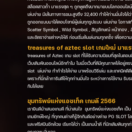
สล็อตสาวถ้ำ มาแรงสุด ๆ ถูกพูดถึงมากมายบนโลกออนไลน์ ป
เล่นง่าย มีเส้นทางการชนะสูงถึง 32,400 ทำให้ท่านมั่นใจได้ว
ถูกออกแบบมาได้ตอบโจทย์ผู้เล่นทุกรูปแบบ เล่นง่าย โอกาสท
Scatter Symbol , Wild Symbol , สัญลักษณ์ หน้าทอง , สั
และอัตราจ่ายต่างๆให้ดี ก่อนเริ่มต้นเล่นกมทุกครั้ง เพื่อคว
treasures of aztec slot เกมใหม่ มาแ
treasures of Aztec เกม slot ที่ได้รับความนิยมที่สุดในตอนน
เว็บเดิมพันออนไลน์อีกทำไม ในเมื่อเว็บที่ดีมีคุณภาพได้อย
slot เล่นง่าย ทำกำไรได้ง่าย มาพร้อมวิธีเล่น และเทคนิคดีด
เพราะที่นี่กล้าการันตีให้ทุกท่านมั่นใจ ระหว่างการใช้งาน ร
กันได้เลย
ขุมทรัพย์แห่งแอซเท็ค เกมดี 2566
เรายินดีนำเสนอเกมดี ที่น่าสนใจ ขุมทรัพย์แห่งแอซเท็ค เป็น
เกมยักษ์ใหญ่ ที่ทุกคนต่างก็รู้จักกันดีอย่างค่าย PG SLOT โ
และฟรีสปินอีกด้วย เรียกได้ว่า เป็นเกมน้ำดี ที่นักเดิมพั