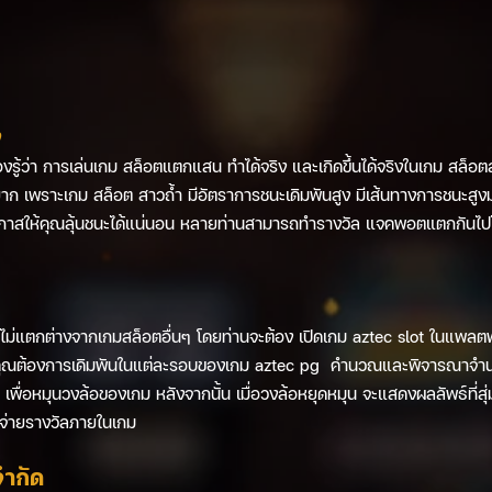
ง
งรู้ว่า การเล่นเกม สล็อตแตกแสน ทำได้จริง และเกิดขึ้นได้จริงในเกม สล็อต
ื่องยาก เพราะเกม สล็อต สาวถ้ำ มีอัตราการชนะเดิมพันสูง มีเส้นทางการชนะสู
อกาสให้คุณลุ้นชนะได้แน่นอน หลายท่านสามารถทำรางวัล แจคพอตแตกกันไปได้ง
ายๆ ไม่แตกต่างจากเกมสล็อตอื่นๆ โดยท่านจะต้อง เปิดเกม aztec slot ในแพลต
ินที่คุณต้องการเดิมพันในแต่ละรอบของเกม aztec pg คำนวณและพิจารณาจ
in" เพื่อหมุนวงล้อของเกม หลังจากนั้น เมื่อวงล้อหยุดหมุน จะแสดงผลลัพธ์ที่
ารจ่ายรางวัลภายในเกม
จำกัด