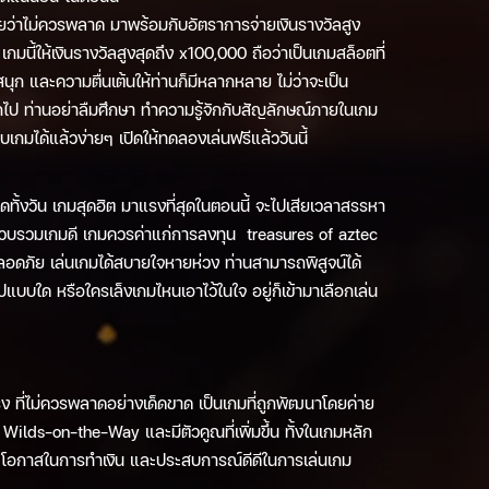
ว่าไม่ควรพลาด มาพร้อมกับอัตราการจ่ายเงินรางวัลสูง
กมนี้ให้เงินรางวัลสูงสุดถึง x100,000 ถือว่าเป็นเกมสล็อตที่
ก และความตื่นเต้นให้ท่านก็มีหลากหลาย ไม่ว่าจะเป็น
ไป ท่านอย่าลืมศึกษา ทำความรู้จักกับสัญลักษณ์ภายในเกม
ับเกมได้แล้วง่ายๆ เปิดให้ทดลองเล่นฟรีแล้ววันนี้
ลอดทั้งวัน เกมสุดฮิต มาแรงที่สุดในตอนนี้ จะไปเสียเวลาสรรหา
ภัย รวบรวมเกมดี เกมควรค่าแก่การลงทุน treasures of aztec
งปลอดภัย เล่นเกมได้สบายใจหายห่วง ท่านสามารถพิสูจน์ได้
ูปแบบใด หรือใครเล็งเกมไหนเอาไว้ในใจ อยู่ก็เข้ามาเลือกเล่น
าแรง ที่ไม่ควรพลาดอย่างเด็ดขาด เป็นเกมที่ถูกพัฒนาโดยค่าย
 Wilds-on-the-Way และมีตัวคูณที่เพิ่มขึ้น ทั้งในเกมหลัก
นคือ โอกาสในการทำเงิน และประสบการณ์ดีดีในการเล่นเกม