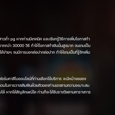
สาวถ่ำ pg หากท่านมีเทคนิค และเรียกรู้วิธีการเพิ่มโอกาสทำ
งมากกว่า 30000 วิธี ทำให้โอกาสทำเงินนั้นสูงมาก จนเกมเป็น
่ายๆ จนมีการบอกต่อปากต่อปาก ทำให้เกมเป็นที่รู้จักเพิ่ม
ฟอร์มคาสิโนออนไลน์ที่ท่านเลือกใช้บริการ จะมีหน้าจอของ
ำนวนในการวางเดิมพันด้วยตัวของท่านเองตามความเหมาะสม
สุ่มได้ หากได้สัญลักษณ์ใด ท่านก็จะได้รับรางวัลตามตารางการ