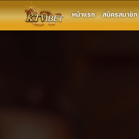
หน้าแรก
สมัครสมาชิก