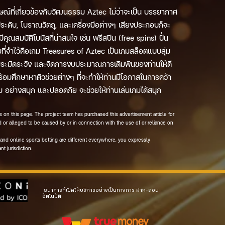
ณ์ที่เกี่ยวข้องกับวัฒนธรรม Aztec ไม่ว่าจะเป็น บรรยากาศ
ระดับ, โบราณวัตถุ, และเครื่องมือต่างๆ เสียงประกอบก็จะ
ณสมบัติโบนัสที่น่าสนใจ เช่น ฟรีสปิน (free spins) ปั่น
ที่จำไว้คือเกม Treasures of Aztec เป็นเกมสล็อตแบบสุ่ม
ามระมัดระวัง และจัดการงบประมาณการเดิมพันของท่านให้ดี
อมศึกษาหาตัวช่วยต่างๆ ที่จะทำให้ท่านมีโอกาสในการคว้า
กม อย่างสนุก และปลอดภัย จะช่วยให้ท่านเล่นเกมได้สนุก
ls on this page. The project team has purchased this advertisement article for
d or alleged to be caused by or in connection with the use of or reliance on
 and online sports betting are different everywhere, you expressly
t jurisdiction.
ธนาคารที่เปิดให้บริการอย่างเป็นทางการ ฝาก-ถอน
อัตโนมัติ