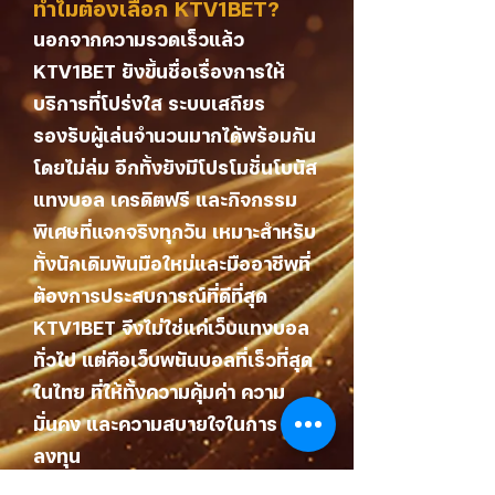
ทำไมต้องเลือก KTV1BET?
นอกจากความรวดเร็วแล้ว
KTV1BET ยังขึ้นชื่อเรื่องการให้
บริการที่โปร่งใส ระบบเสถียร
รองรับผู้เล่นจำนวนมากได้พร้อมกัน
โดยไม่ล่ม อีกทั้งยังมีโปรโมชั่นโบนัส
แทงบอล เครดิตฟรี และกิจกรรม
พิเศษที่แจกจริงทุกวัน เหมาะสำหรับ
ทั้งนักเดิมพันมือใหม่และมืออาชีพที่
ต้องการประสบการณ์ที่ดีที่สุด
KTV1BET จึงไม่ใช่แค่เว็บแทงบอล
ทั่วไป แต่คือเว็บพนันบอลที่เร็วที่สุด
ในไทย ที่ให้ทั้งความคุ้มค่า ความ
มั่นคง และความสบายใจในการ
ลงทุน