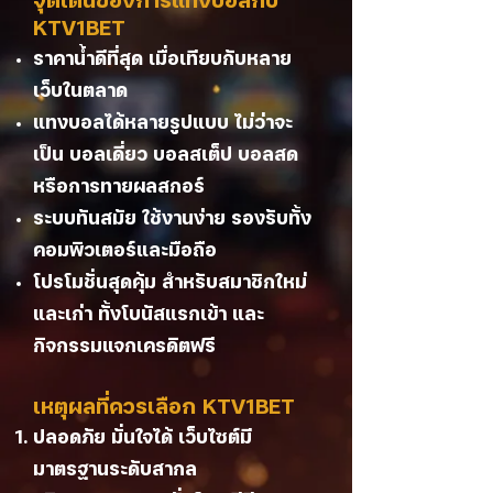
จุดเด่นของการแทงบอลกับ
KTV1BET
ราคาน้ำดีที่สุด เมื่อเทียบกับหลาย
เว็บในตลาด
แทงบอลได้หลายรูปแบบ ไม่ว่าจะ
เป็น บอลเดี่ยว บอลสเต็ป บอลสด
หรือการทายผลสกอร์
ระบบทันสมัย ใช้งานง่าย รองรับทั้ง
คอมพิวเตอร์และมือถือ
โปรโมชั่นสุดคุ้ม สำหรับสมาชิกใหม่
และเก่า ทั้งโบนัสแรกเข้า และ
กิจกรรมแจกเครดิตฟรี
เหตุผลที่ควรเลือก KTV1BET
ปลอดภัย มั่นใจได้ เว็บไซต์มี
มาตรฐานระดับสากล