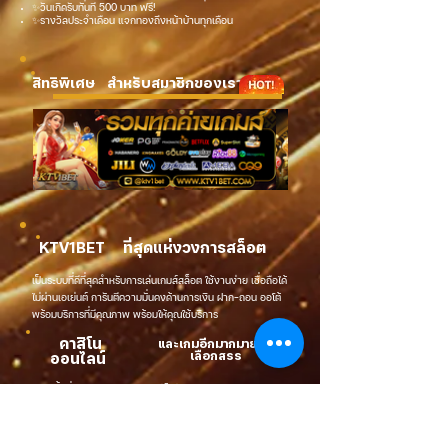
✨วันเกิดรับทันที 500 บาท ฟรี!
✨รางวัลประจำเดือน แจกทองถึงหน้าบ้านทุกเดือน
สิทธิพิเศษ สำหรับสมาชิกของเรา
KTV1BET
ที่สุดแห่งวงการสล็อต
เป็นระบบที่ดีที่สุดสำหรับการเล่นเกมส์สล็อต ใช้งานง่าย เชื่อถือได้
ไม่ผ่านเอเย่นต์ การันตีความมั่นคงด้านการเงิน ฝาก-ถอน ออโต้
พร้อมบริการที่มีคุณภาพ พร้อมให้คุณใช้บริการ
คาสิโน
และเกมอีกมากมาย ให้
เลือกสรร
ออนไลน์
แม้จะขึ้นชื่อทางด้านแทงบอล แต่ก็ไม่ได้มีเพียงการแทงบอล
เพียงอย่างเดียว เรายังมีเกมคาสิโน บาคาร่า สล็อต รูเล็ต และ
อีกมากมายพร้อมให้ความบันเทิง