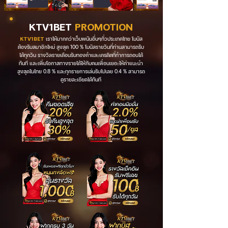
KTV1BET
PROMOTION
KTV1BET
เราให้มากกว่าเว็บพนันอื่นๆทั่วประเทศไทย โบนัส
ต้องรับสมาชิกใหม่ สูงสุด 100 % โบนัสรายวันที่ท่านสามารถรับ
ได้ทุกวัน รางวัลรายเดือนรับทองคำและเครดิตที่ทำการถอนได้
ทันที และเพิ่มโอกาสทางรายได้ให้กับคนเพื่อนเยอะให้ค่าแนะนำ
สูงสุดในไทย 0.8 % และทุกรายการเล่นรับไปเลย 0.4 % สามารถ
ดูรายละเอียดได้ทันที